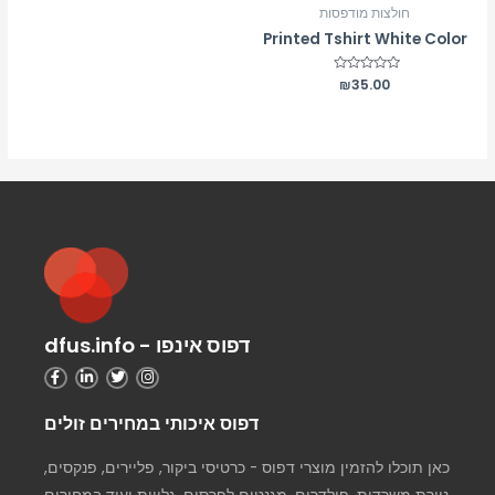
חולצות מודפסות
Printed Tshirt White Color
דורג
35.00
₪
0
מתוך
5
דפוס אינפו - dfus.info
דפוס איכותי במחירים זולים
כאן תוכלו להזמין מוצרי דפוס - כרטיסי ביקור, פליירים, פנקסים,